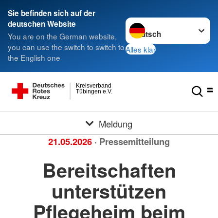
Sie befinden sich auf der
Sprache wechseln zu
deutschen Website
You are on the German website,
you can use the switch to switch to
Alles klar
the English one
Kreisverband
Tübingen e.V.
Meldung
21.05.2026
· Pressemitteilung
Bereitschaften
unterstützen
Pflegeheim beim