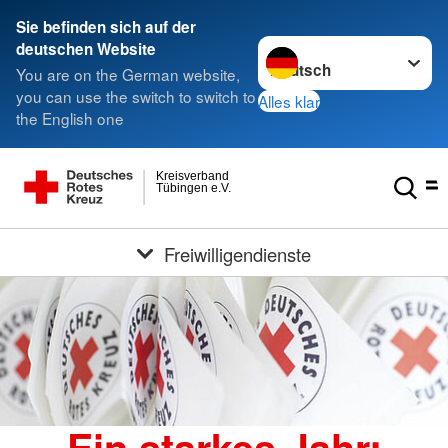
Sie befinden sich auf der
Sprache wechseln zu
deutschen Website
You are on the German website,
you can use the switch to switch to
Alles klar
the English one
Kreisverband
Tübingen e.V.
Freiwilligendienste
Ein starkes Jahr: