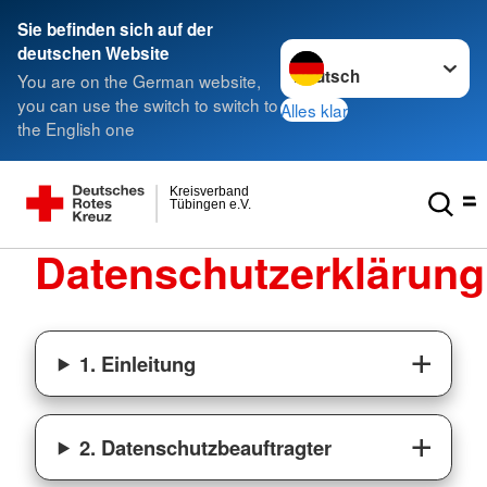
Sie befinden sich auf der
Sprache wechseln zu
deutschen Website
You are on the German website,
you can use the switch to switch to
Alles klar
the English one
Kreisverband
Tübingen e.V.
Datenschutzerklärung
1. Einleitung
2. Datenschutzbeauftragter