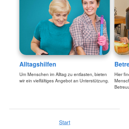
Alltagshilfen
Betr
Um Menschen im Alltag zu entlasten, bieten
Hier fi
wir ein vielfältiges Angebot an Unterstützung.
Mensch
Betreu
Start