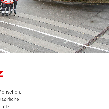
z
 Menschen,
rsönliche
tützt