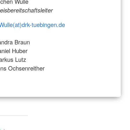
chen Wulle
eisbereitschaftsleiter
Wulle(at)drk-tuebingen.de
andra Braun
niel Huber
rkus Lutz
ns Ochsenreither