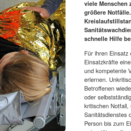
viele Menschen 
größere Notfäll
Kreislaufstillst
Sanitätswachdien
schnelle Hilfe b
Für ihren Einsatz
Einsatzkräfte eine
und kompetente V
erlernen. Unkritis
Betroffenen wiede
oder selbstständi
kritischen Notfall
Sanitätsdienstes 
Person bis zum Ei