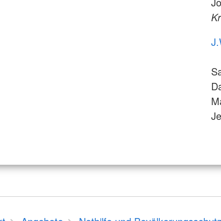
Jo
Kr
J.
S
Da
Ma
Je