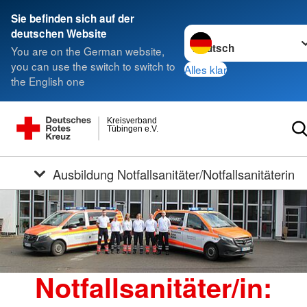
Sie befinden sich auf der
Sprache wechseln zu
deutschen Website
You are on the German website,
you can use the switch to switch to
Alles klar
the English one
Kreisverband
Tübingen e.V.
Ausbildung Notfallsanitäter/Notfallsanitäterin
Notfallsanitäter/in: