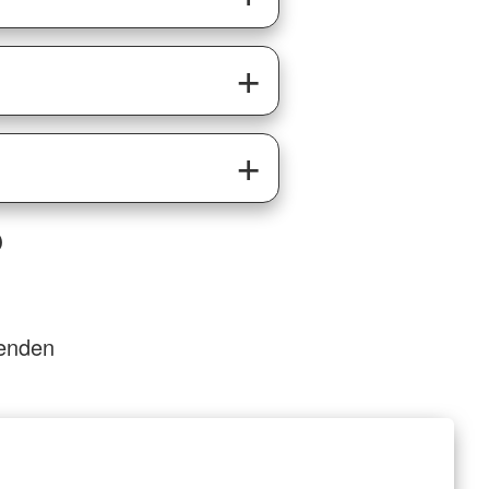
?
senden