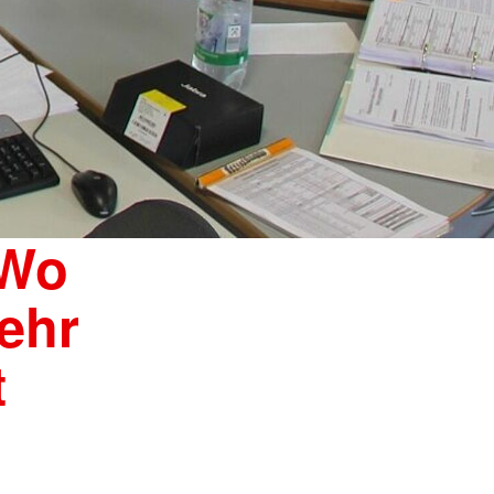
 Wo
ehr
t