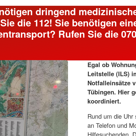
nötigen dringend medizinische
Sie die 112! Sie benötigen ein
ntransport? Rufen Sie die 07
Egal ob Wohnungs
Leitstelle (ILS)
Notfalleinsätze 
Tübingen. Hier g
koordiniert.
Rund um die Uhr 
an Telefon und Mon
Hilfesuchenden. D