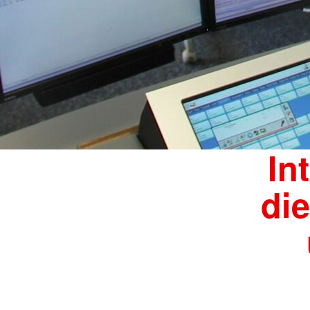
In
di