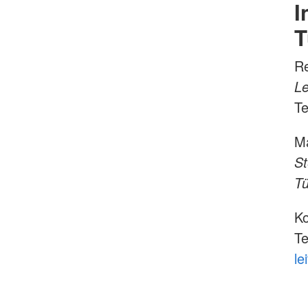
I
T
R
Le
Te
Ma
St
T
Ko
Te
le