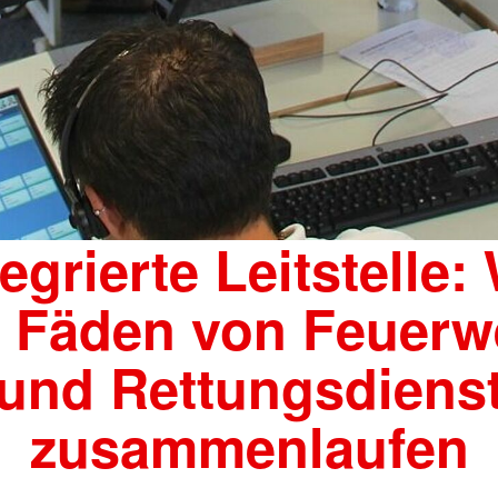
tegrierte Leitstelle:
e Fäden von Feuerw
und Rettungsdiens
zusammenlaufen