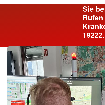
Sie be
Rufen 
Kranke
19222.