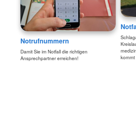
Notfa
Schlaga
Notrufnummern
Kreisla
medizin
Damit Sie im Notfall die richtigen
kommt 
Ansprechpartner erreichen!